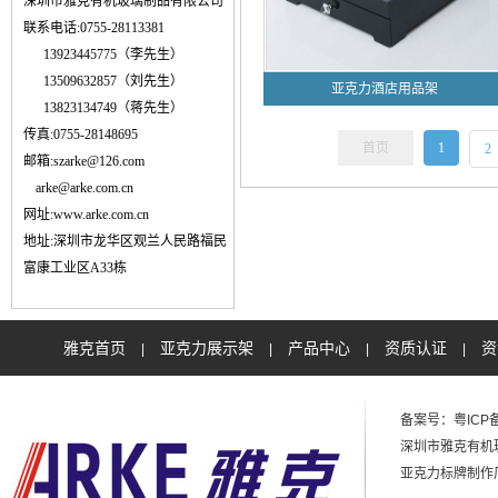
深圳市雅克有机玻璃制品有限公司
联系电话:0755-28113381
13923445775（李先生）
13509632857（刘先生）
亚克力酒店用品架
13823134749（蒋先生）
传真:0755-28148695
首页
1
2
邮箱:szarke@126.com
arke@arke.com.cn
网址:www.arke.com.cn
地址:深圳市龙华区观兰人民路福民
富康工业区A33栋
雅克首页
亚克力展示架
产品中心
资质认证
资
|
|
|
|
备案号：
粤ICP备
深圳市雅克有机玻璃制品
亚克力标牌制作