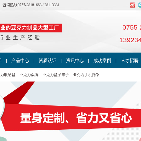
55-28181668 / 28113381
0755-
专业的亚克力制品大型工厂
年行业生产经验
13923
架
产品中心
资质认证
资讯中心
成功案例
人才招聘
|
|
|
|
|
克力收纳盒
亚克力桌牌
亚克力盒子罩子
亚克力手机托架