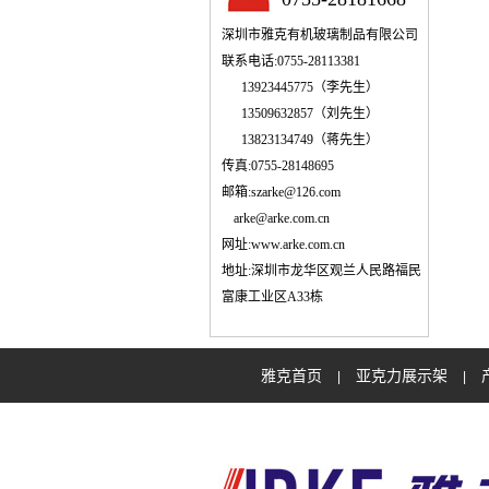
深圳市雅克有机玻璃制品有限公司
联系电话:0755-28113381
13923445775（李先生）
13509632857（刘先生）
13823134749（蒋先生）
传真:0755-28148695
邮箱:szarke@126.com
arke@arke.com.cn
网址:www.arke.com.cn
地址:深圳市龙华区观兰人民路福民
富康工业区A33栋
雅克首页
亚克力展示架
|
|